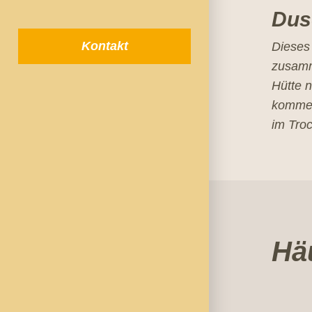
Dus
Kontakt
Dieses 
zusamm
Hütte 
kommen
im Tro
Häu