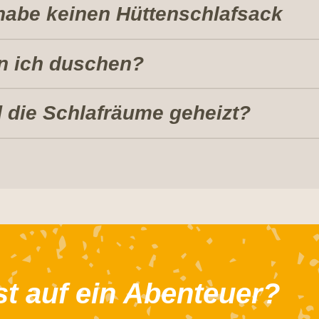
habe keinen Hüttenschlafsack
n ich duschen?
 die Schlafräume geheizt?
st auf ein Abenteuer?