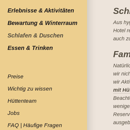
Sch
Erlebnisse & Aktivitäten
Aus hyg
Bewartung & Winterraum
Hotel r
Schlafen & Duschen
auch zu
Essen & Trinken
Fam
Natürli
wir nic
Preise
wir Akt
Wichtig zu wissen
mit Hü
Beachte
Hüttenteam
wenige
Jobs
Reserva
ausgeb
FAQ | Häufige Fragen