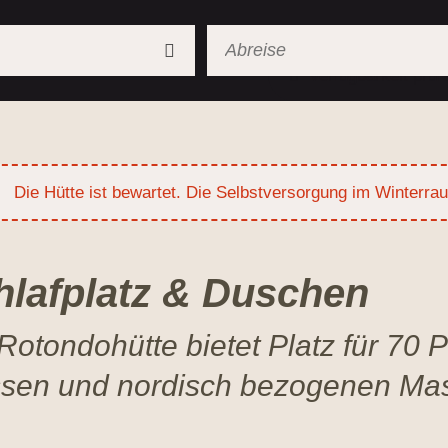
Verfügbarkeit prüf
Die Hütte ist bewartet. Die Selbstversorgung im Winterrau
hlafplatz & Duschen
Rotondohütte bietet Platz für 70 
ssen und nordisch bezogenen Ma